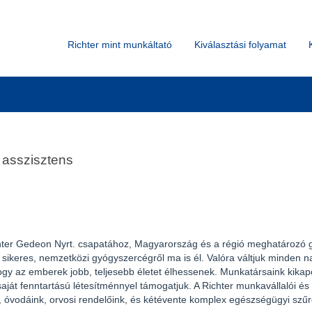
Keresés hely szerint
Richter mint munkáltató
Kiválasztási folyamat
 asszisztens
hter Gedeon Nyrt. csapatához, Magyarország és a régió meghatározó gy
ikeres, nemzetközi gyógyszercégről ma is él. Valóra váltjuk minden 
ogy az emberek jobb, teljesebb életet élhessenek. Munkatársaink kikap
aját fenntartású létesítménnyel támogatjuk. A Richter munkavállalói és
, óvodáink, orvosi rendelőink, és kétévente komplex egészségügyi szűr