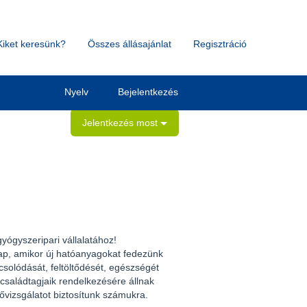
Kiket keresünk?
Összes állásajánlat
Regisztráció
Törlés
Nyelv
Bejelentkezés
Jelentkezés most
ógyszeripari vállalatához!
nap, amikor új hatóanyagokat fedezünk
csolódását, feltöltődését, egészségét
 családtagjaik rendelkezésére állnak
ővizsgálatot biztosítunk számukra.