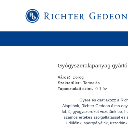
Keresés kulcsszó szerint
További keresési lehetőségek
Gyógyszeralapanyag gyártó
Város:
Dorog
Szakterület:
Termelés
Tapasztalati szint:
0-1 év
Gyere és csatlakozz a Ric
Alapítónk, Richter Gedeon álma egy s
fel, új gyógyszereket vezetünk be, h
számos értékes szolgáltatással és s
üdülőink, sportpályáink, uszodánk