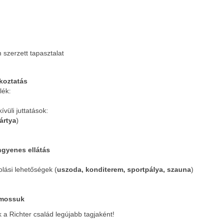
 szerzett tapasztalat
koztatás
lék:
ívüli juttatások:
ártya
)
ngyenes ellátás
lási lehetőségek (
uszoda, konditerem, sportpálya, szauna
)
 mossuk
 a Richter család legújabb tagjaként!