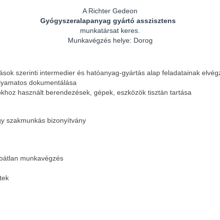
A Richter Gedeon
Gyógyszeralapanyag gyártó asszisztens
munkatársat keres.
Munkavégzés helye: Dorog
ások szerinti intermedier és hatóanyag-gyártás alap feladatainak elvé
olyamatos dokumentálása
okhoz használt berendezések, gépek, eszközök tisztán tartása
gy szakmunkás bizonyítvány
hibátlan munkavégzés
tek