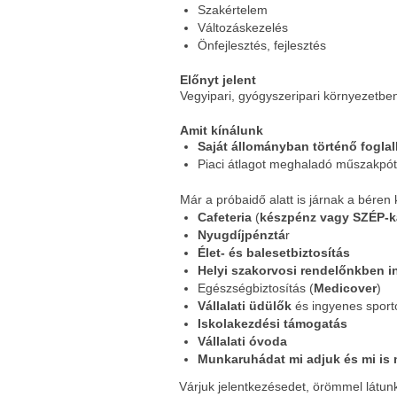
Szakértelem
Változáskezelés
Önfejlesztés, fejlesztés
Előnyt jelent
Vegyipari, gyógyszeripari környezetben
Amit kínálunk
Saját állományban történő foglal
Piaci átlagot meghaladó műszakpót
Már a próbaidő alatt is járnak a béren k
Cafeteria
(
készpénz vagy SZÉP-k
Nyugdíjpénztá
r
Élet- és balesetbiztosítás
Helyi szakorvosi rendelőnkben i
Egészségbiztosítás (
Medicover
)
Vállalati üdülők
és ingyenes sporto
Iskolakezdési támogatás
Vállalati óvoda
Munkaruhádat mi adjuk és mi is
Várjuk jelentkezésedet, örömmel látunk