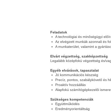
Feladatok
A technológiai és minőségügyi előír
Az elvégzett munkák azonnali és f
A munkaterület, valamint a gyártás
Elvárt végzettség, szakképzettség
Legalább középfokú végzettség és/va
Egyéb elvárások, tapasztalat
Jó kommunikációs készség
Precíz, pontos, szabálykövető és 
Proaktív hozzáállás
Alapfokú számítógépkezelői ismere
Szükséges kompetenciák
Együttműködés
Eredményorientáltság