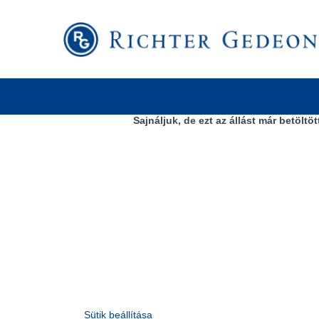
Keresés kulcsszó szerint
További keresési lehetőségek
Sajnáljuk, de ezt az állást már betöltöt
Sütik beállítása