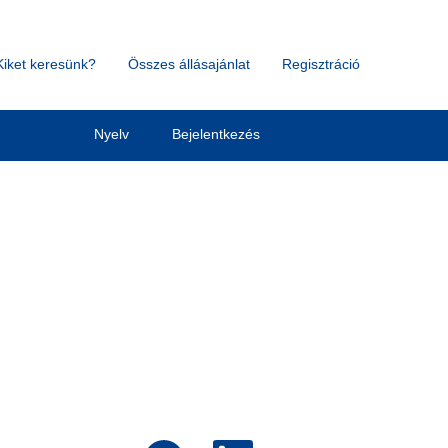
Kiket keresünk?
Összes állásajánlat
Regisztráció
Törlés
Nyelv
Bejelentkezés
Ú
Ú
Ú