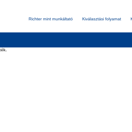
Keresés hely szerint
Richter mint munkáltató
Kiválasztási folyamat
ték.