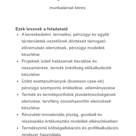
munkatársat keres.
Ezek lesznek a feladataid
A kereskedelmi, termelési, pénzügyi és egyéb
társterületek vezetőinek döntéseit támogató
előremutató elemzések, pénzügyi modellek
készítése
Projektek üzleti hatásainak becslése és
visszamérése, termék önköltség előkalkulációk
készítése
Üzleti esettanulmányok (business case-ek)
pénzügyi szempontú értékelése, véleményezése
Termék és termékportfoliók jövedelmezőségének
elemzése, terv/tény összehasonlító elemzések
készítése
Részvétel immateriális jószág, goodwill és
részesedés értékvesztés modellek elkészítésében
Termékszintű költségallokációs és profitkalkulációs
rendszer használata