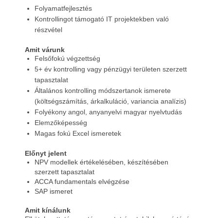
Folyamatfejlesztés
Kontrollingot támogató IT projektekben való
részvétel
Amit várunk
Felsőfokú végzettség
5+ év kontrolling vagy pénzügyi területen szerzett
tapasztalat
Általános kontrolling módszertanok ismerete
(költségszámítás, árkalkuláció, variancia analízis)
Folyékony angol, anyanyelvi magyar nyelvtudás
Elemzőképesség
Magas fokú Excel ismeretek
Előnyt jelent
NPV modellek értékelésében, készítésében
szerzett tapasztalat
ACCA fundamentals elvégzése
SAP ismeret
Amit kínálunk