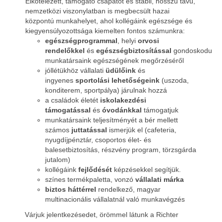
Elkötelezett, támogató csapatot és stabil, hosszú távú,
nemzetközi viszonylatban is megbecsült hazai
központú munkahelyet, ahol kollégáink egészsége és
kiegyensúlyozottsága kiemelten fontos számunkra:
egészségprogrammal
, helyi
orvosi
rendelőkkel
és
egészségbiztosítással
gondoskodunk
munkatársaink egészségének megőrzéséről
jóllétükhöz vállalati
üdülőink
és
ingyenes
sportolási lehetőségeink
(uszoda,
konditerem, sportpálya) járulnak hozzá
a családok életét
iskolakezdési
támogatással
és
óvodánkkal
támogatjuk
munkatársaink teljesítményét a bér mellett
számos
juttatással
ismerjük el (cafeteria,
nyugdíjpénztár, csoportos élet- és
balesetbiztosítás, részvény program, törzsgárda
jutalom)
kollégáink
fejlődését
képzésekkel segítjük.
színes termékpaletta, vonzó
vállalati márka
biztos háttérrel
rendelkező, magyar
multinacionális vállalatnál való munkavégzés
Várjuk jelentkezésedet, örömmel látunk a Richter