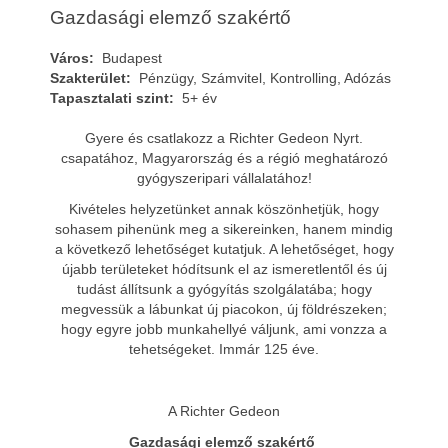
Gazdasági elemző szakértő
Város:
Budapest
Szakterület:
Pénzügy, Számvitel, Kontrolling, Adózás
Tapasztalati szint:
5+ év
Gyere és csatlakozz a Richter Gedeon Nyrt.
csapatához, Magyarország és a régió meghatározó
gyógyszeripari vállalatához!
Kivételes helyzetünket annak köszönhetjük, hogy
sohasem pihenünk meg a sikereinken, hanem mindig
a következő lehetőséget kutatjuk. A lehetőséget, hogy
újabb területeket hódítsunk el az ismeretlentől és új
tudást állítsunk a gyógyítás szolgálatába; hogy
megvessük a lábunkat új piacokon, új földrészeken;
hogy egyre jobb munkahellyé váljunk, ami vonzza a
tehetségeket. Immár 125 éve.
A Richter Gedeon
Gazdasági elemző szakértő