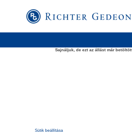
Keresés kulcsszó szerint
További keresési lehetőségek
Sajnáljuk, de ezt az állást már betöltöt
Sütik beállítása