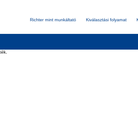
Keresés hely szerint
Richter mint munkáltató
Kiválasztási folyamat
ték.