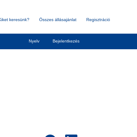
Kiket keresünk?
Összes állásajánlat
Regisztráció
Törlés
Nyelv
Bejelentkezés
Ú
Ú
Ú