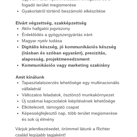
fogadó terület megismerése
Gyakorlatról történő beszámoló elkészítése
Elvárt végzettség, szakképzettség
Aktív hallgatói jogviszony
Érdeklődés a gyógyszergyártás iránt
Magyar nyelv tudása
Digitális készség, jó kommunikációs készség
(írásban és szóban egyaránt), precizitás,
alaposság, projektmenedzsment
Kommunikációs vagy marketing szakirány
Amit kínálunk
Tapasztalatszerzés lehetősége egy multinacionális
vállalatnál
Változatos feladatok, ösztönző munkakörnyezet
Új szakmai kapcsolatok kiépítésének lehetősége
Elkötelezett, támogató csapat
Képességfejlesztő nap, több terület megismerése
és sok új élmény
Várjuk jelentkezésedet, örömmel látunk a Richter
család legújabb tagjaként!