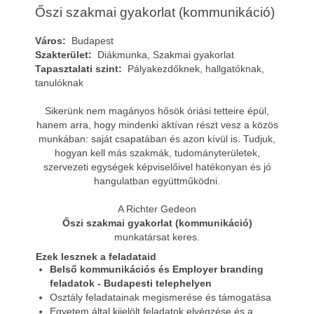
Őszi szakmai gyakorlat (kommunikáció)
Város:
Budapest
Szakterület:
Diákmunka, Szakmai gyakorlat
Tapasztalati szint:
Pályakezdőknek, hallgatóknak,
tanulóknak
Sikerünk nem magányos hősök óriási tetteire épül,
hanem arra, hogy mindenki aktívan részt vesz a közös
munkában: saját csapatában és azon kívül is. Tudjuk,
hogyan kell más szakmák, tudományterületek,
szervezeti egységek képviselőivel hatékonyan és jó
hangulatban együttműködni.
A Richter Gedeon
Őszi szakmai gyakorlat (kommunikáció)
munkatársat keres.
Ezek lesznek a feladataid
Belső kommunikációs és Employer branding
feladatok - Budapesti telephelyen
Osztály feladatainak megismerése és támogatása
Egyetem által kijelölt feladatok elvégzése és a