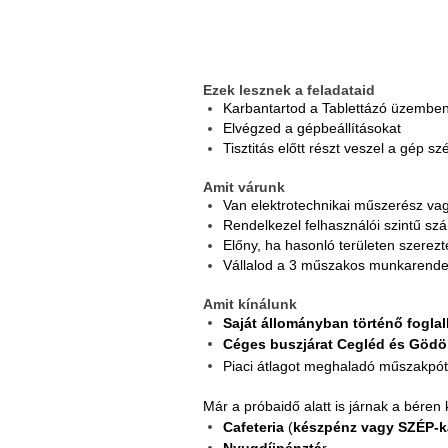
Ezek lesznek a feladataid
Karbantartod a Tablettázó üzembe
Elvégzed a gépbeállításokat
Tisztitás előtt részt veszel a gép s
Amit várunk
Van elektrotechnikai műszerész va
Rendelkezel felhasználói szintű sz
Előny, ha hasonló területen szerezt
Vállalod a 3 műszakos munkarendet
Amit kínálunk
Saját állományban történő foglal
Céges buszjárat Cegléd és Gödö
Piaci átlagot meghaladó műszakpót
Már a próbaidő alatt is járnak a béren k
Cafeteria
(
készpénz vagy SZÉP-k