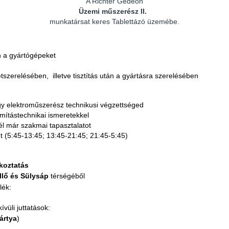
A Richter Gedeon
Üzemi műszerész II.
munkatársat keres Tablettázó üzemébe.
n a gyártógépeket
zétszerelésében, illetve tisztítás után a gyártásra szerelésében
gy elektroműszerész technikusi végzettséged
ámítástechnikai ismeretekkel
él már szakmai tapasztalatot
 (5:45-13:45; 13:45-21:45; 21:45-5:45)
koztatás
llő és Sülysáp
térségéből
lék:
ívüli juttatások:
ártya
)