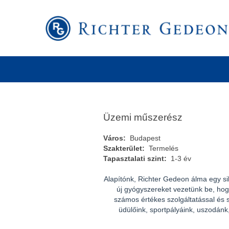
Keresés kulcsszó szerint
További keresési lehetőségek
Üzemi műszerész
Város:
Budapest
Szakterület:
Termelés
Tapasztalati szint:
1-3 év
Alapítónk, Richter Gedeon álma egy si
új gyógyszereket vezetünk be, hog
számos értékes szolgáltatással és s
üdülőink, sportpályáink, uszodánk