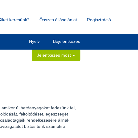
Kiket keresünk?
Összes állásajánlat
Regisztráció
Törlés
Nyelv
Bejelentkezés
Jelentkezés most
 amikor új hatóanyagokat fedezünk fel,
lódását, feltöltődését, egészségét
 családtagjaik rendelkezésére állnak
ővizsgálatot biztosítunk számukra.