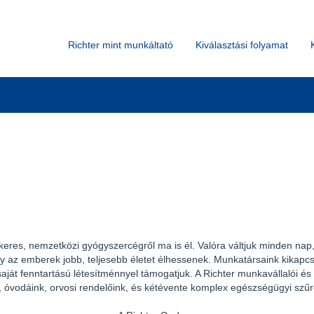
Keresés hely szerint
Richter mint munkáltató
Kiválasztási folyamat
keres, nemzetközi gyógyszercégről ma is él. Valóra váltjuk minden nap,
y az emberek jobb, teljesebb életet élhessenek. Munkatársaink kikapcso
aját fenntartású létesítménnyel támogatjuk. A Richter munkavállalói és
, óvodáink, orvosi rendelőink, és kétévente komplex egészségügyi szűr