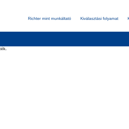
Keresés hely szerint
Richter mint munkáltató
Kiválasztási folyamat
ték.