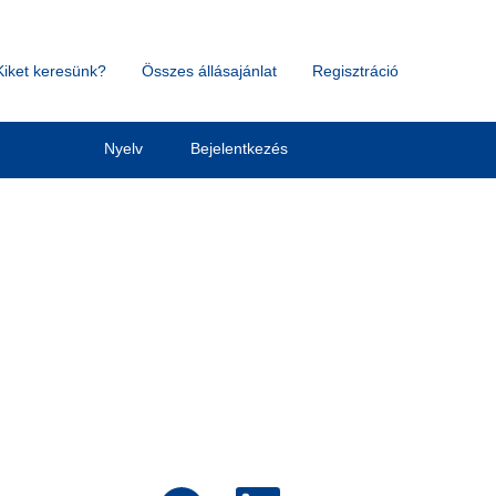
Kiket keresünk?
Összes állásajánlat
Regisztráció
Törlés
Nyelv
Bejelentkezés
Ú
Ú
Ú