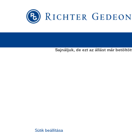
Keresés kulcsszó szerint
További keresési lehetőségek
Sajnáljuk, de ezt az állást már betöltöt
Sütik beállítása