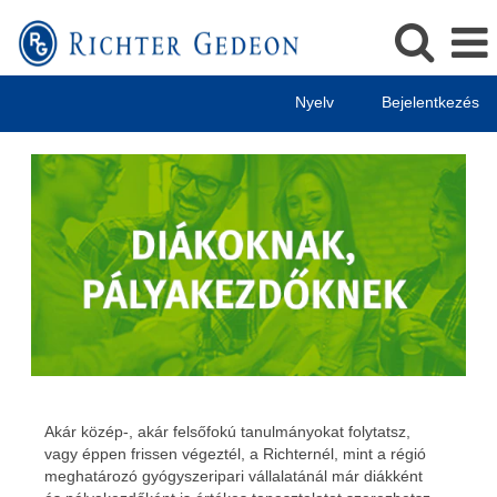
Nyelv
Bejelentkezés
Diákoknak
Akár közép-, akár felsőfokú tanulmányokat folytatsz,
vagy éppen frissen végeztél, a Richternél, mint a régió
meghatározó gyógyszeripari vállalatánál már diákként