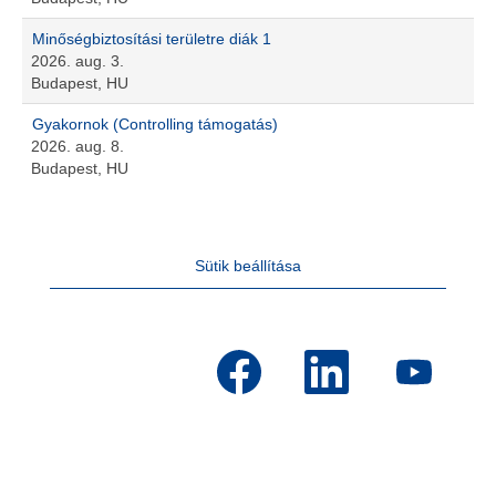
Minőségbiztosítási területre diák 1
2026. aug. 3.
Budapest, HU
Gyakornok (Controlling támogatás)
2026. aug. 8.
Budapest, HU
Sütik beállítása
Ú
Ú
Ú
j
j
j
f
f
f
ü
ü
ü
l
l
l
ö
ö
ö
n
n
n
n
n
n
y
y
y
í
í
í