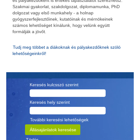
és pályakezdőként is értékes tapasztalatot szerezhetsz.
Szakmai gyakorlat, szakdolgozat, diplomamunka, PhD
dolgozat vagy első munkahely - a holnap
gyógyszerfejlesztőinek, kutatóinak és mérnökeinek
számos lehetőséget kínálunk, hogy velünk együtt
formálják a jövőt.
Tudj meg többet a diákoknak és pályakezdőknek szóló
lehetőségeinkről!
Keresés kulcsszó szerint
Keresés hely szerint
További keresési lehetőségek
Törlés