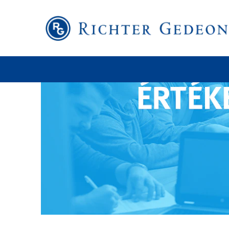
Értékesítés,
kereskedelem
és
marketing