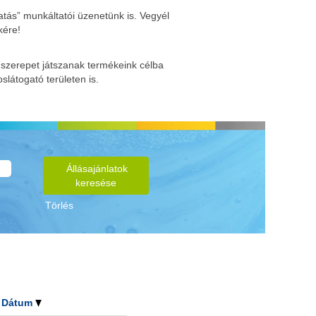
atás” munkáltatói üzenetünk is. Vegyél
kére!
s szerepet játszanak termékeink célba
slátogató területen is.
Törlés
Dátum