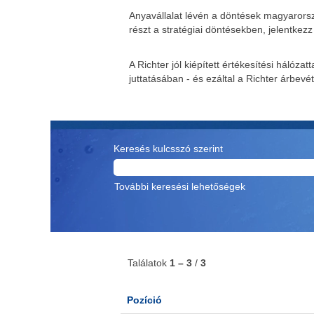
Anyavállalat lévén a döntések magyarorsz
részt a stratégiai döntésekben, jelentkezz
A Richter jól kiépített értékesítési háló
juttatásában - és ezáltal a Richter árbevét
Keresés kulcsszó szerint
További keresési lehetőségek
Találatok
1 – 3
/
3
Pozíció