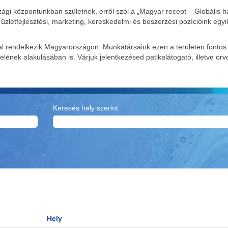
ági központunkban születnek, erről szól a „Magyar recept – Globális h
 üzletfejlesztési, marketing, kereskedelmi és beszerzési pozícióink egyi
zattal rendelkezik Magyarországon. Munkatársaink ezen a területen fonto
elének alakulásában is. Várjuk jelentkezésed patikalátogató, illetve orvo
Keresés hely szerint
Hely